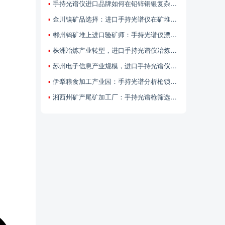
手持光谱仪进口品牌如何在铅锌铜银复杂共生矿石中现场解析元素组合与矿化类型？
金川镍矿品选择：进口手持光谱仪在矿堆上高低品位矿石迅速甄别
郴州钨矿堆上进口验矿师：手持光谱仪漂洋过海来专治“看着都差不多”矿石脸盲症
株洲冶炼产业转型，进口手持光谱仪冶炼废渣重金属快速评估？
苏州电子信息产业规模，进口手持光谱仪RoHS有害重金属快速筛查？
伊犁粮食加工产业园：手持光谱分析枪锁定磨辊合金钢治好面粉发黑金属污染顽疾
湘西州矿产尾矿加工厂：手持光谱枪筛选稀有矿质，让闲置尾砂变高值原料