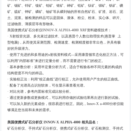
矿、锡矿、锌矿、镍矿、钼矿、铱矿、砷矿、铅矿、钛矿、锑矿、钒矿、碘
矿、硫矿、钾矿、磷矿、铀矿等从磷到铀的所有自然矿石、矿渣、岩石、泥
土、泥浆。被检测的样品可以是固体、液体、粉尘、粉末、实心体、碎片、
过滤物质、薄膜层等有形物体。
美国便携式矿石分析仪INNOV-X ALPHA-4000 XRF资料建模技术：
· X射线管光源、多光束过滤技术、以及惠普个人数位助理技术(惠普掌 上
型电脑)，从而使其采测范围、检测速度、检测精度都非常出色，并具有极
好的升级潜力。
· 使用了先进的和多用途的x射线资料模式---采用康普顿常态化校正方法，可
以利用“内部标准”来进行定量分析，而不需要进行专门的校正。
· 基本参数分析：采用半定量分析方式，适合于检验各种不同元素的构成的
结构密度不均匀的样品。
· 实验校正法：利用“校正曲线”进行校正，允许使用用户产生的校正曲线。
· 配备了光谱高点识别软体，可在显示幕查看光谱。
· 对比光谱，参考内置标准完成比较分析。
· 通过更新参数或更换模式，可以利用存储的试验结果再次进行新的试验。
· 可以加入新的元素成份，很容易进行校正。因此，Innov-X a-4000分析仪能
够满足您当前和未来的需求。
美国便携式矿石分析仪 INNOV-X ALPHA-4000 相关品名：
矿石分析仪、手持式矿石分析仪、便携式矿石分析仪、矿石检测仪、手持式