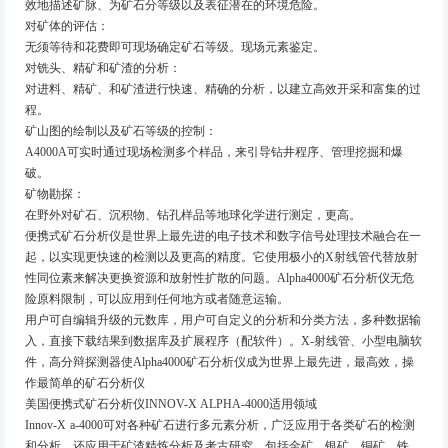
效地描述矿脉、为矿石分等级以及表征潜在的环境危险。
对矿体的评估：
无须等待和花费即可现场确定矿石等级。现场元素鉴定。
对铣头、精矿和矿渣的分析：
对进料、精矿、和矿渣进行快速、精确的分析，以建立高效开采和富集的过
程。
矿山图的绘制以及矿石等级的控制：
A4000A可实时通过现场检测多个样品，来引导钻井程序、管理挖掘和爆
破。
矿物勘探：
在野外对矿石、沉积物、钻孔样品等地球化学进行测定，更高。
便携式矿石分析仪是世界上最先进的电子技术和数字信号处理技术融合在一
起，以实现更快速的检测以及更高的精度。它使用极小的X射线管代替放射
性同位素来解决更换资源和放射性扩散的问题。Alpha4000矿石分析仪无危
险原料限制，可以应用到任何地方或者随意运输。
用户可自编辑升级的元数库，用户可自定义的分析和分类方法，多种数据输
入，直接下载结果到数据库及扩展程序（配软件）。X-射线管、小型电脑软
件，高分辩探测器使Alpha4000矿石分析仪成为世界上最先进，最高效，操
作最简单的矿石分析仪
美国便携式矿石分析仪INNOV-X ALPHA-4000适用领域
Innov-X a-4000可对各种矿石进行多元素分析，广泛应用于各类矿石的检测
和分析，还应用于矿渣精炼分析及考古研究。包括金矿、银矿、铜矿、铁