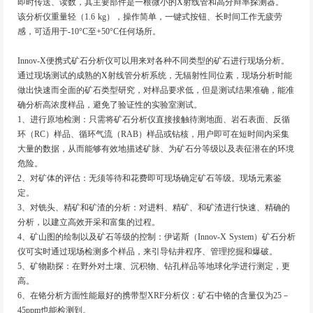
即时传送、读数，其主要部件是一根微小的X射线管和高分辩率探测器。
该分析仪重量轻（1.6 kg），操作简单，一键式按钮、长时间工作无疲劳
感，可适用于-10°C至+50°C任何场所。
Innov-X便携式矿石分析仪可以用来对各种不同类型的矿石进行现场分析。
通过现场测试的成熟的X射线管分析系统，无辐射性同位素，现场分析时能
做出快速而全面的矿石类型研究，对样品要求低，但是测试结果准确，能准
确分析高浓度样品，避免了验证性的实验室测试。
1、进行原地检测：只需将矿石分析仪直接接触待测地面、岩石表面、反循
环（RC）样品、循环气流（RAB）样品或钻核，用户即可在短时间内采集
大量的数据，从而能够有效地描述矿脉、为矿石分等级以及表征潜在的环境
危险。
2、对矿体的评估：无须等待和花费即可现场确定矿石等级。现场元素鉴
定。
3、对铣头、精矿和矿渣的分析：对进料、精矿、和矿渣进行快速、精确的
分析，以建立高效开采和富集的过程。
4、矿山图的绘制以及矿石等级的控制：伊诺斯（Innov-X System）矿石分析
仪可实时通过现场检测多个样品，来引导钻井程序、管理挖掘和爆破。
5、矿物勘探：在野外对土壤、沉积物、钻孔样品等地球化学进行测定，更
高。
6、在铬分析方面性能最好的携带型XRF分析仪：矿石中铬的含量仅为25－
45ppm也能检测到。