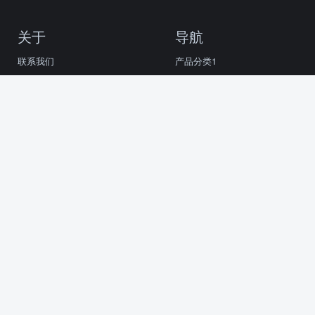
关于
导航
联系我们
产品分类1
关于我们
产品分类2
自定义
产品动态
奥丰仪器光谱仪
alen@bestyiqi.com
188-9673-3783
地址：苏州市虎丘区狮山奥丰仪器仪表维修部
苏ICP备2022006200号
苏ICP备2022006200号
©http://xrf-
repair.com/